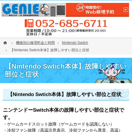
保証制度あり。iPhone(アイフォン)の画面割れ・修理ならGENIE鳴海なるぱーく店
【なるぱーくでiPhone／iPad修理】iPhone／iPad修理は名古屋市緑区GENIE鳴海なるぱー
0
ホーム
ホーム
機種別の修理料金と時間
機種別の修理料金と時間
Nintendo Switch
Nintendo Switch
【Nintendo Swtich本体】故障しやすい部位と症状
【Nintendo Swtich本体】故障しやすい部位と症状
【Nintendo Swtich本体】故障しやすい
部位と症状
【Nintendo Swtich本体】故障しやすい部位と症状
ニンテンドーSwitch本体の故障しやすい部位と症状で
す。
・ゲームカードスロット故障（ゲームカードを認識しない）
・冷却ファン故障（高温注意表示、冷却ファンから異音、高温）