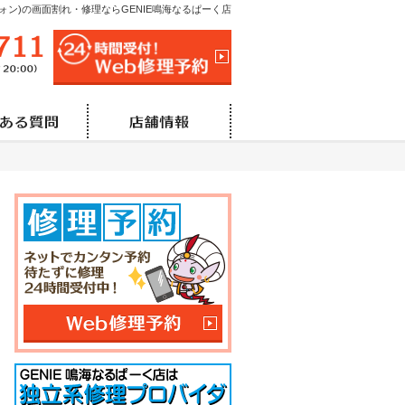
イフォン)の画面割れ・修理ならGENIE鳴海なるぱーく店
052-685-6711
24時間受付!Web修理予
営業時間/
10:00～21:00（修理最終受付20:00）
定
の流れ
よくある質問
店舗情報