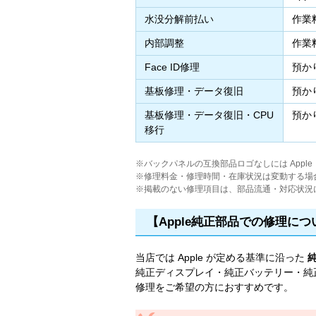
水没分解前払い
作業
内部調整
作業
Face ID修理
預か
基板修理・データ復旧
預か
基板修理・データ復旧・CPU
預か
移行
※バックパネルの互換部品ロゴなしには Appl
※修理料金・修理時間・在庫状況は変動する場
※掲載のない修理項目は、部品流通・対応状況
【Apple純正部品での修理につ
当店では Apple が定める基準に沿った
純正ディスプレイ・純正バッテリー・純正
修理をご希望の方におすすめです。