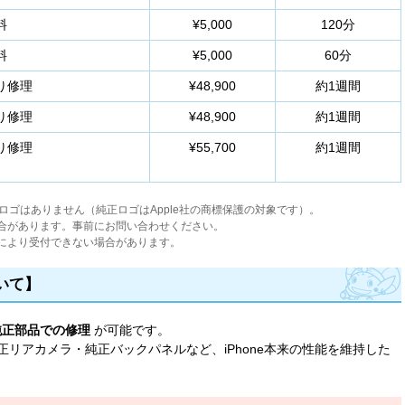
料
¥5,000
120分
料
¥5,000
60分
り修理
¥48,900
約1週間
り修理
¥48,900
約1週間
り修理
¥55,700
約1週間
e ロゴはありません（純正ロゴはApple社の商標保護の対象です）。
合があります。事前にお問い合わせください。
により受付できない場合があります。
いて】
純正部品での修理
が可能です。
リアカメラ・純正バックパネルなど、iPhone本来の性能を維持した