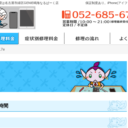
Pad修理は名古屋市緑区GENIE鳴海なるぱーく店
保証制度あり。iPhone(ア
機種別の修理料金と時間
症状別修理料金と時間
修理
17e
17e
と時間