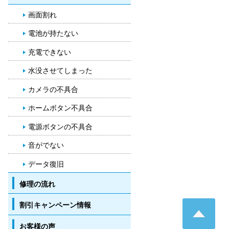
画面割れ
電池が持たない
充電できない
水没させてしまった
カメラの不具合
ホームボタン不具合
電源ボタンの不具合
音がでない
データ復旧
修理の流れ
Pa
割引キャンペーン情報
お客様の声