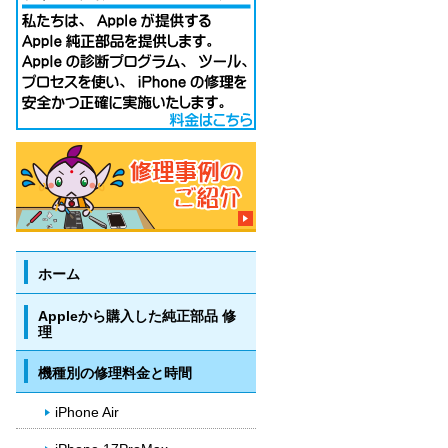
ホーム
Appleから購入した純正部品 修
理
機種別の修理料金と時間
iPhone Air