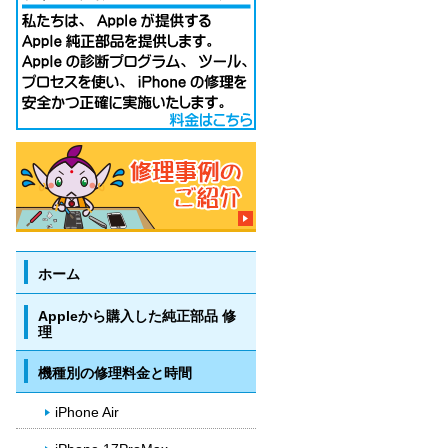
ホーム
Appleから購入した純正部品 修
理
機種別の修理料金と時間
iPhone Air