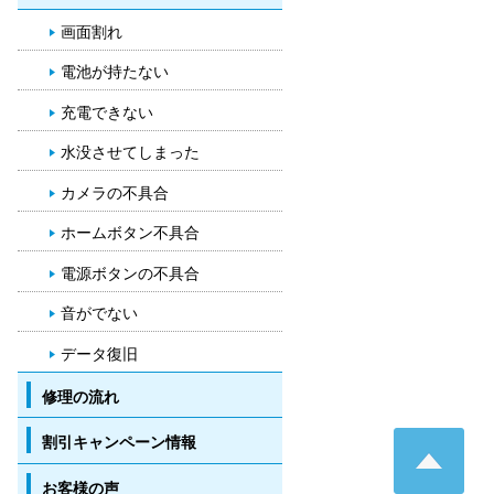
画面割れ
電池が持たない
充電できない
水没させてしまった
カメラの不具合
ホームボタン不具合
電源ボタンの不具合
音がでない
データ復旧
修理の流れ
Pa
割引キャンペーン情報
お客様の声