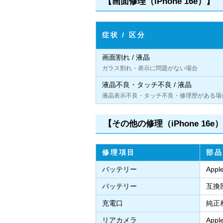
【画面修理（iPhone 16e）】
症状 / 区分
画面割れ / 液晶
ガラス割れ・表示に問題がない場合
液晶不良・タッチ不良 / 液晶
液晶表示不良・タッチ不良・修理歴がある場
【その他の修理（iPhone 16e
修理項目
部品
バッテリー
App
バッテリー
互換
充電口
純正
リアカメラ
App