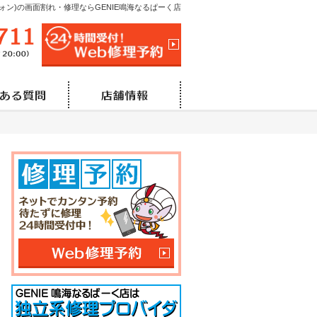
イフォン)の画面割れ・修理ならGENIE鳴海なるぱーく店
052-685-6711
24時間受付!Web修理予
営業時間/
10:00～21:00（修理最終受付20:00）
定
の流れ
よくある質問
店舗情報