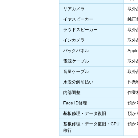
リアカメラ
取外
イヤスピーカー
純正
ラウドスピーカー
取外
インカメラ
取外
バックパネル
App
電源ケーブル
取外
音量ケーブル
取外
水没分解前払い
作業
内部調整
作業
Face ID修理
預か
基板修理・データ復旧
預か
基板修理・データ復旧・CPU
預か
移行