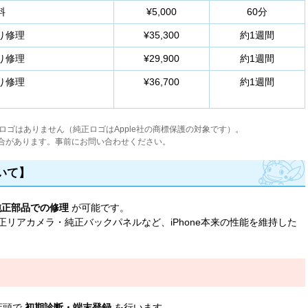
料
¥5,000
60分
り修理
¥35,300
約1週間
り修理
¥29,900
約1週間
り修理
¥36,700
約1週間
e ロゴはありません（純正ロゴはApple社の商標保護の対象です）。
合があります。事前にお問い合わせください。
いて】
純正部品での修理
が可能です。
リアカメラ・純正バックパネルなど、iPhone本来の性能を維持した
店頭で
初期診断・端末登録
を行います。