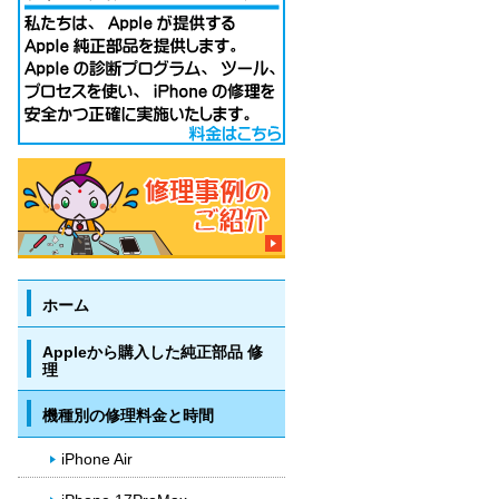
ホーム
Appleから購入した純正部品 修
理
機種別の修理料金と時間
iPhone Air