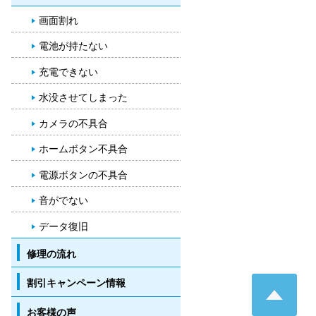
画面割れ
電池が持たない
充電できない
水没させてしまった
カメラの不具合
ホームボタン不具合
電源ボタンの不具合
音がでない
データ復旧
修理の流れ
Pa
割引キャンペーン情報
お客様の声