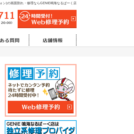
イフォン)の画面割れ・修理ならGENIE鳴海なるぱーく店
052-685-6711
24時間受付!Web修理予
営業時間/
10:00～21:00（修理最終受付20:00）
定
の流れ
よくある質問
店舗情報