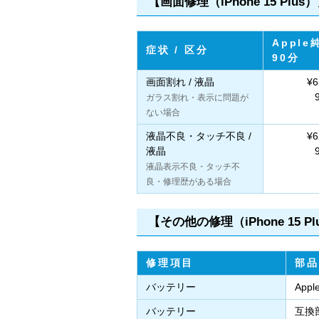
【画面修理（iPhone 15 Plus
Appl
症状 / 区分
90分
画面割れ / 液晶
¥6
ガラス割れ・表示に問題が
ない場合
液晶不良・タッチ不良 /
¥6
液晶
液晶表示不良・タッチ不
良・修理歴がある場合
【その他の修理（iPhone 15 Pl
修理項目
部品
バッテリー
App
バッテリー
互換