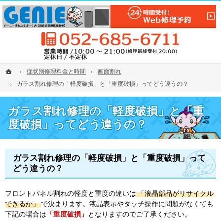
保証制度あり。iPhone(アイフォン)の画面割れ・修理ならGENIE鳴海なるぱーく店
【なるぱーくでiPhone／iPad修理】iPhone／iPad修理は名古屋市緑区GENIE鳴海なるぱー
0
ホーム
ホーム
症状別修理料金と時間
症状別修理料金と時間
画面割れ
画面割れ
ガラス割れ修理の「軽度破損」と「重度破損」ってどう違うの？
ガラス割れ修理の「軽度破損」と「重度破損」ってどう違うの？
ガラス割れ修理の「軽度破損」と「重
度破損」ってどう違うの？
ガラス割れ修理の「軽度破損」と「重度破損」って
どう違うの？
フロントパネル割れの軽度と重度の違いは
「液晶部品がリサイクル
できるか」
で決まります。液晶表示やタッチ操作に問題がなくても
下記の場合は
「重度破損」
となりますのでご了承ください。