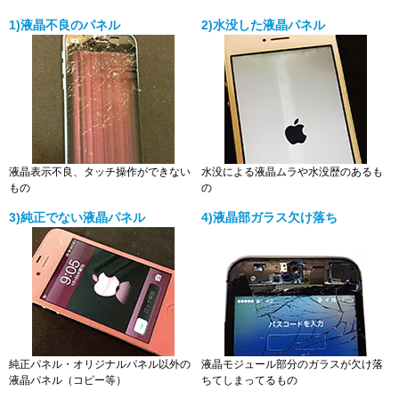
1)液晶不良のパネル
2)水没した液晶パネル
液晶表示不良、タッチ操作ができない
水没による液晶ムラや水没歴のあるも
もの
の
3)純正でない液晶パネル
4)液晶部ガラス欠け落ち
純正パネル・オリジナルパネル以外の
液晶モジュール部分のガラスが欠け落
液晶パネル（コピー等）
ちてしまってるもの